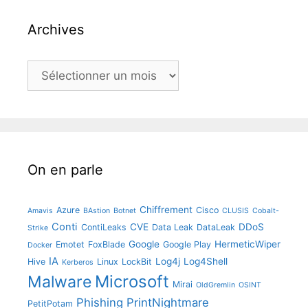
Archives
Archives
On en parle
Chiffrement
Azure
Cisco
Amavis
BAstion
Botnet
CLUSIS
Cobalt-
Conti
CVE
DDoS
ContiLeaks
Data Leak
DataLeak
Strike
Google
HermeticWiper
Emotet
FoxBlade
Google Play
Docker
IA
Log4j
Log4Shell
Hive
Linux
LockBit
Kerberos
Microsoft
Malware
Mirai
OldGremlin
OSINT
Phishing
PrintNightmare
PetitPotam