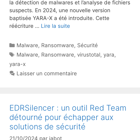
la détection de malwares et l’analyse de fichiers
suspects. En 2024, une nouvelle version
baptisée YARA-X a été introduite. Cette
réécriture …
Lire la suite
Catégories
Malware
,
Ransomware
,
Sécurité
Étiquettes
Malware
,
Ransomware
,
virustotal
,
yara
,
yara-x
Laisser un commentaire
EDRSilencer : un outil Red Team
détourné pour échapper aux
solutions de sécurité
21/10/2024
par
jabot