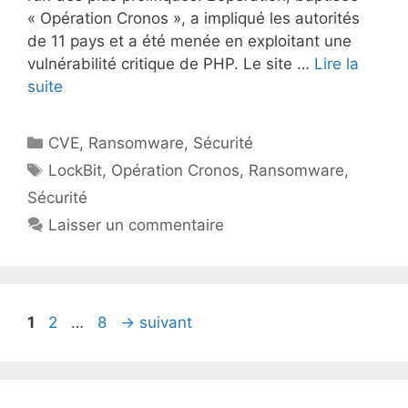
« Opération Cronos », a impliqué les autorités
de 11 pays et a été menée en exploitant une
vulnérabilité critique de PHP. Le site …
Lire la
suite
Catégories
CVE
,
Ransomware
,
Sécurité
Étiquettes
LockBit
,
Opération Cronos
,
Ransomware
,
Sécurité
Laisser un commentaire
Page
Page
Page
1
2
…
8
→
suivant