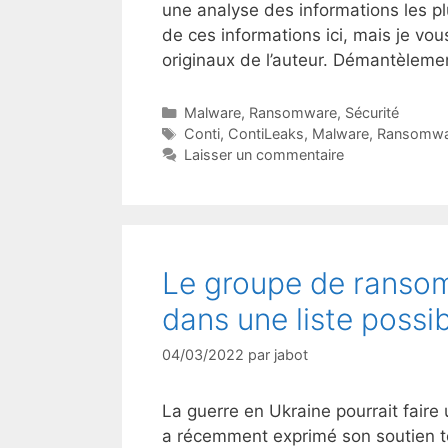
une analyse des informations les pl
de ces informations ici, mais je vo
originaux de l’auteur. Démantèleme
Catégories
Malware
,
Ransomware
,
Sécurité
Étiquettes
Conti
,
ContiLeaks
,
Malware
,
Ransomwa
Laisser un commentaire
Le groupe de ranso
dans une liste possib
04/03/2022
par
jabot
La guerre en Ukraine pourrait faire
a récemment exprimé son soutien to