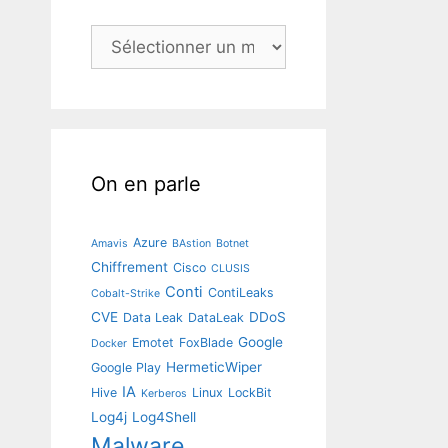
Archives
On en parle
Azure
Amavis
BAstion
Botnet
Chiffrement
Cisco
CLUSIS
Conti
ContiLeaks
Cobalt-Strike
CVE
DDoS
Data Leak
DataLeak
Google
Emotet
FoxBlade
Docker
HermeticWiper
Google Play
IA
Hive
Linux
LockBit
Kerberos
Log4j
Log4Shell
Malware