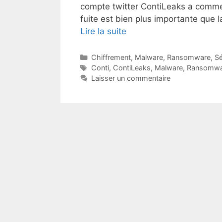
compte twitter ContiLeaks a commen
fuite est bien plus importante que
Lire la suite
Catégories
Chiffrement
,
Malware
,
Ransomware
,
Sé
Étiquettes
Conti
,
ContiLeaks
,
Malware
,
Ransomwa
Laisser un commentaire