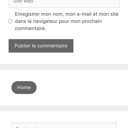
web
Enregistrer mon nom, mon e-mail et mon site
dans le navigateur pour mon prochain
commentaire.
A
l
t
e
r
Home
n
a
t
i
v
Rechercher :