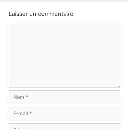
Laisser un commentaire
Commentaire
Nom
E-
mail
Site