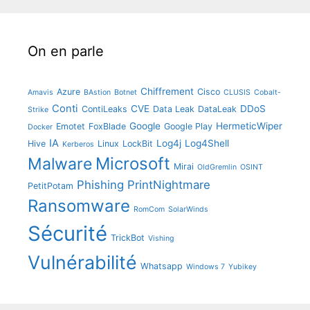
On en parle
Chiffrement
Azure
Cisco
Amavis
BAstion
Botnet
CLUSIS
Cobalt-
Conti
CVE
DDoS
ContiLeaks
Data Leak
DataLeak
Strike
Google
HermeticWiper
Emotet
FoxBlade
Google Play
Docker
IA
Log4j
Log4Shell
Hive
Linux
LockBit
Kerberos
Microsoft
Malware
Mirai
OldGremlin
OSINT
Phishing
PrintNightmare
PetitPotam
Ransomware
RomCom
SolarWinds
Sécurité
TrickBot
Vishing
Vulnérabilité
Whatsapp
Windows 7
Yubikey