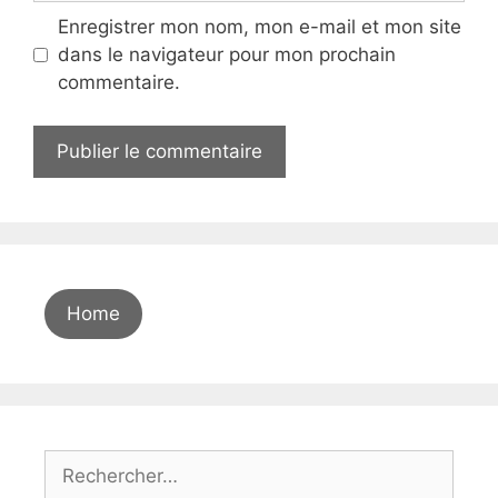
Enregistrer mon nom, mon e-mail et mon site
dans le navigateur pour mon prochain
commentaire.
A
l
t
e
r
Home
n
a
t
i
v
Rechercher :
e