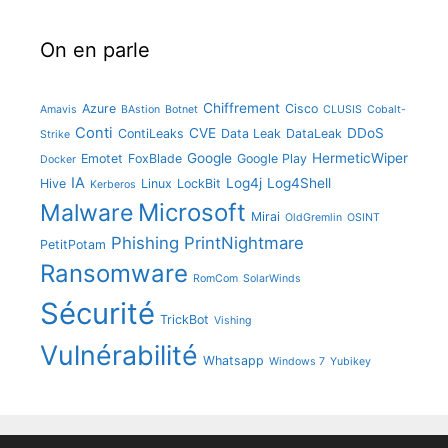
On en parle
Chiffrement
Azure
Cisco
Amavis
BAstion
Botnet
CLUSIS
Cobalt-
Conti
CVE
DDoS
ContiLeaks
Data Leak
DataLeak
Strike
Google
HermeticWiper
Emotet
FoxBlade
Google Play
Docker
IA
Log4j
Log4Shell
Hive
Linux
LockBit
Kerberos
Microsoft
Malware
Mirai
OldGremlin
OSINT
Phishing
PrintNightmare
PetitPotam
Ransomware
RomCom
SolarWinds
Sécurité
TrickBot
Vishing
Vulnérabilité
Whatsapp
Windows 7
Yubikey