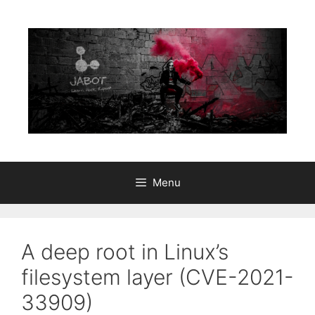
Aller
au
contenu
Menu
A deep root in Linux’s
filesystem layer (CVE-2021-
33909)